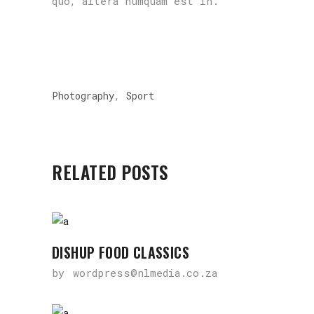
quo, altera numquam est in.
,
Photography
Sport
RELATED POSTS
DISHUP FOOD CLASSICS
by
wordpress@nlmedia.co.za