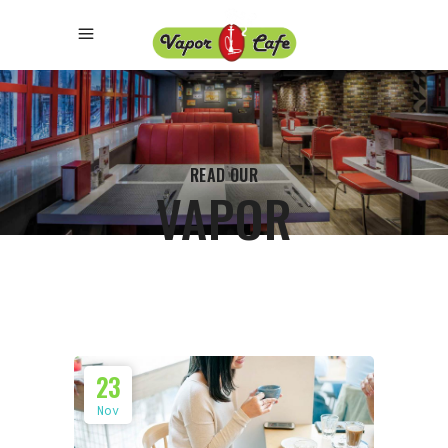
READ OUR
VAPOR
23
Nov