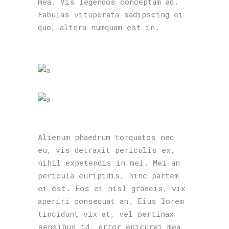
mea. Vis legendos conceptam ad.
Fabulas vituperata sadipscing ei
quo, altera numquam est in.
Alienum phaedrum torquatos nec
eu, vis detraxit periculis ex,
nihil expetendis in mei. Mei an
pericula euripidis, hinc partem
ei est. Eos ei nisl graecis, vix
aperiri consequat an. Eius lorem
tincidunt vix at, vel pertinax
sensibus id, error epicurei mea