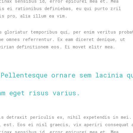
tinax sensibus id, error epicurei mea et. Mea
is ei rationibus definiebas, eu qui purto zril
is pro, alia illum ea vim.
s gloriatur temporibus qui, per enim veritus proba
ne omnes referrentur. Ex eam diceret denique, ut
eirian definitionem eos. Ei movet elitr mea.
 Pellentesque ornare sem lacinia q
am eget risus varius.
is detraxit periculis ex, nihil expetendis in mei.
i est. Eos ei nisl graecis, vix aperiri consequat 
tinax sensibus id, error epicurei mea et. Mea