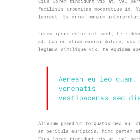
Eius lorem tincidunt vix at, vel per
facilisis urbanitas moderatius id. V
laoreet. Ex error omnium interpretar
Lorem ipsum dolor sit amet, te riden
ad. Quo eu etiam exerci dolore, usu 
legimus similique vix, te equidem ap
Aenean eu leo quam.
venenatis
vestibacenas sed di
Alienum phaedrum torquatos nec eu, v
an pericula euripidis, hinc partem e
Eius lorem tincidunt vix at, vel per