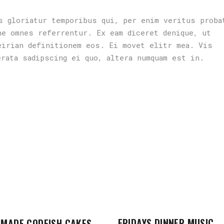
s gloriatur temporibus qui, per enim veritus proba
ne omnes referrentur. Ex eam diceret denique, ut
eirian definitionem eos. Ei movet elitr mea. Vis
erata sadipscing ei quo, altera numquam est in.
FRIDAYS DINNER MUSIC
MADE CODFISH CAKES