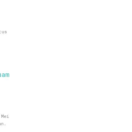
tus
uam
 Mei
an.