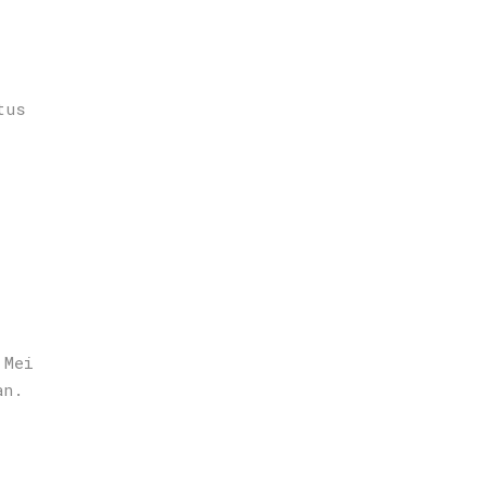
tus
 Mei
an.