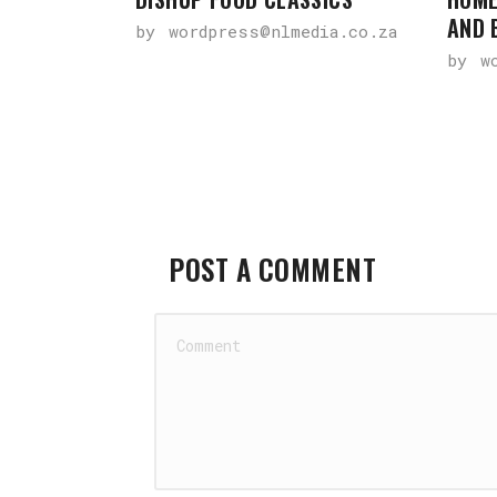
AND 
by
wordpress@nlmedia.co.za
by
w
POST A COMMENT