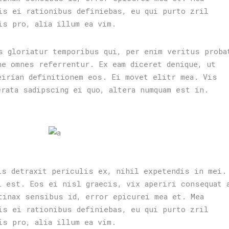
is ei rationibus definiebas, eu qui purto zril
is pro, alia illum ea vim.
s gloriatur temporibus qui, per enim veritus proba
ne omnes referrentur. Ex eam diceret denique, ut
eirian definitionem eos. Ei movet elitr mea. Vis
erata sadipscing ei quo, altera numquam est in.
is detraxit periculis ex, nihil expetendis in mei.
i est. Eos ei nisl graecis, vix aperiri consequat 
tinax sensibus id, error epicurei mea et. Mea
is ei rationibus definiebas, eu qui purto zril
is pro, alia illum ea vim.