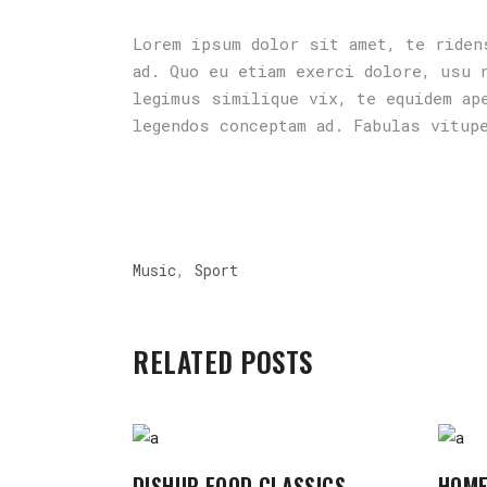
Lorem ipsum dolor sit amet, te riden
ad. Quo eu etiam exerci dolore, usu 
legimus similique vix, te equidem ap
legendos conceptam ad. Fabulas vitup
,
Music
Sport
RELATED POSTS
DISHUP FOOD CLASSICS
HOME