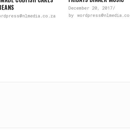
BEANS
December 20, 2017
by
wordpress@nlmedia.co
ordpress@nlmedia.co.za