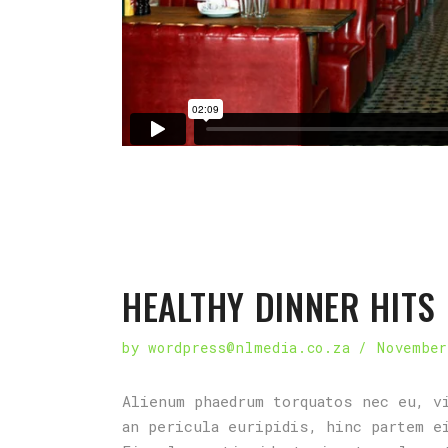
HEALTHY DINNER HITS
by
wordpress@nlmedia.co.za
November
Alienum phaedrum torquatos nec eu, v
an pericula euripidis, hinc partem e