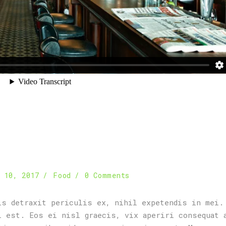
 10, 2017
Food
0 Comments
is detraxit periculis ex, nihil expetendis in mei.
i est. Eos ei nisl graecis, vix aperiri consequat 